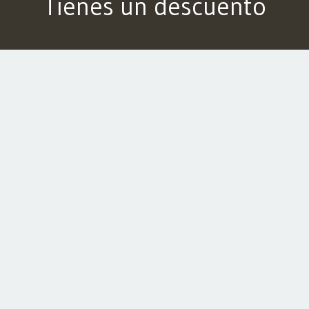
Tienes un descuento
Tienes un descuento esperándote si reservas en
cualquiera de nuestros hoteles*
*Según condiciones de cada hotel.