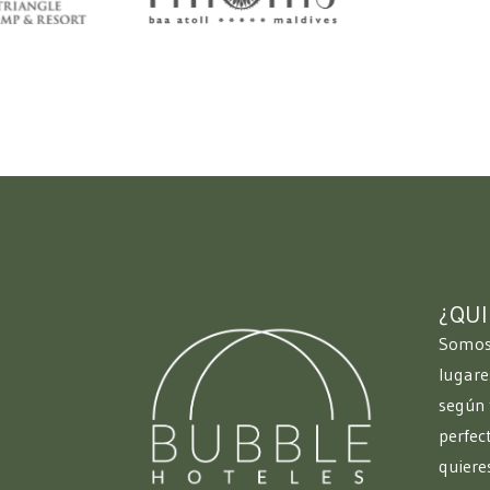
¿QUI
Somos 
lugare
según 
perfec
quiere