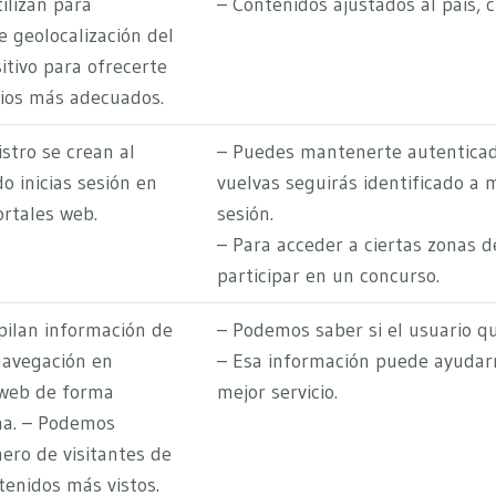
ilizan para
– Contenidos ajustados al país, c
 geolocalización del
itivo para ofrecerte
cios más adecuados.
stro se crean al
– Puedes mantenerte autenticad
o inicias sesión en
vuelvas seguirás identificado a 
rtales web.
sesión.
– Para acceder a ciertas zonas 
participar en un concurso.
pilan información de
– Podemos saber si el usuario qu
navegación en
– Esa información puede ayudarn
 web de forma
mejor servicio.
ma. – Podemos
mero de visitantes de
tenidos más vistos.