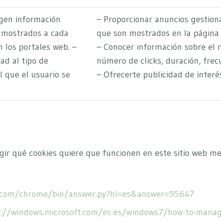
ogen información
– Proporcionar anuncios gestiona
s mostrados a cada
que son mostrados en la página 
 los portales web. –
– Conocer información sobre el 
ad al tipo de
número de clicks, duración, frecu
l que el usuario se
– Ofrecerte publicidad de interé
gir qué cookies quiere que funcionen en este sitio web me
e.com/chrome/bin/answer.py?hl=es&answer=95647
://windows.microsoft.com/es-es/windows7/how-to-manage-