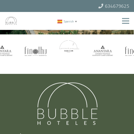
634679625
Spanish
▼