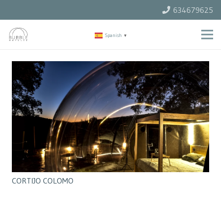
634679625
Spanish
▼
CORTIJO COLOMO